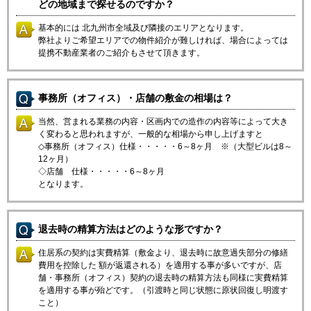
どの地域まで探せるのですか？
基本的には 北九州市全域及び隣接のエリアとなります。
弊社よりご希望エリアでの物件紹介が難しければ、場合によっては
提携不動産業者のご紹介もさせて頂きます。
事務所（オフィス）・店舗の敷金の相場は？
当然、営まれる業務の内容・区画内での造作の内容等によって大き
く変わると思われますが、一般的な相場から申し上げますと
◇事務所（オフィス）仕様・・・・・6～8ヶ月 ※（大型ビルは8～
12ヶ月）
◇店舗 仕様・・・・・6～8ヶ月
となります。
退去時の精算方法はどのような形ですか？
住居系の契約は実費精算（敷金より、退去時に故意過失部分の修繕
費用を控除した 額が返還される）を適用する事が多いですが、店
舗・事務所（オフィス）契約の退去時の精算方法も同様に実費精算
を適用する事が殆どです。（引渡時と同じ状態に原状回復し明渡す
こと）