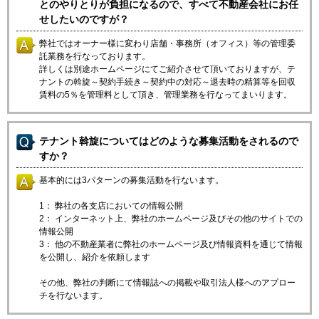
とのやりとりが負担になるので、すべて不動産会社にお任
せしたいのですが？
弊社ではオーナー様に変わり店舗・事務所（オフィス）等の管理委
託業務を行なっております。
詳しくは別途ホームページにてご紹介させて頂いておりますが、テ
ナントの斡旋～契約手続き～契約中の対応～退去時の精算等を回収
賃料の5％を管理料として頂き、管理業務を行なってまいります。
テナント斡旋についてはどのような募集活動をされるので
すか？
基本的には3パターンの募集活動を行ないます。
1： 弊社の各支店においての情報公開
2： インターネット上、弊社のホームページ及びその他のサイトでの
情報公開
3： 他の不動産業者に弊社のホームページ及び情報資料を通じて情報
を公開し、紹介を依頼します
その他、弊社の判断にて情報誌への掲載や取引法人様へのアプロー
チを行ないます。